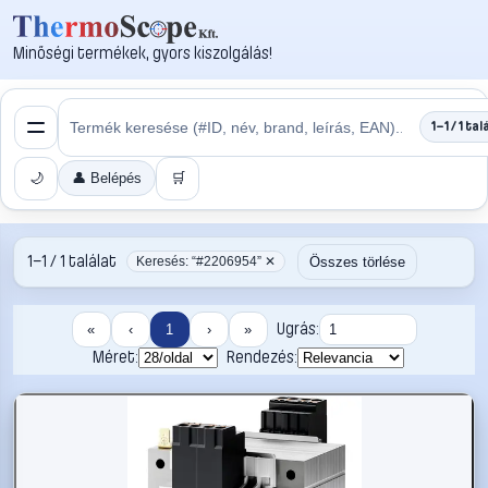
Minőségi termékek, gyors kiszolgálás!
1–1 / 1 tal
🌙
👤 Belépés
🛒
1–1 / 1 találat
Összes törlése
Keresés: “#2206954” ✕
Ugrás:
«
‹
1
›
»
Méret:
Rendezés: