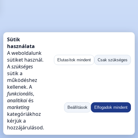
Sütik
használata
A weboldalunk
sütiket használ.
Elutasítok mindent
Csak szükséges
A
szükséges
sütik a
működéshez
kellenek. A
funkcionális
,
analitikai
és
marketing
Beállítások
Elfogadok mindent
kategóriákhoz
kérjük a
hozzájárulásod.