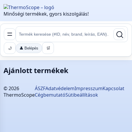
Minőségi termékek, gyors kiszolgálás!
🌙
👤 Belépés
🛒
Ajánlott termékek
©
2026
ÁSZF
Adatvédelem
Impresszum
Kapcsolat
ThermoScope
Cégbemutató
Sütibeállítások