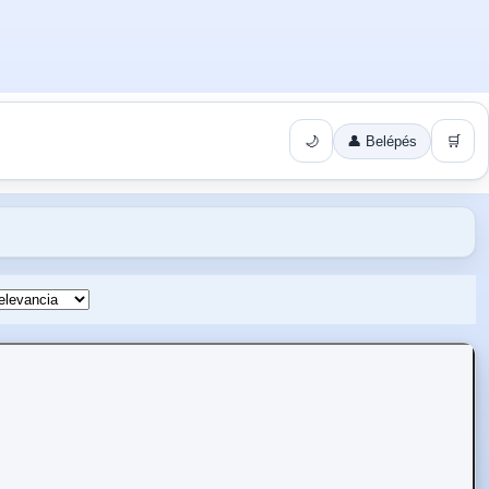
🌙
👤 Belépés
🛒