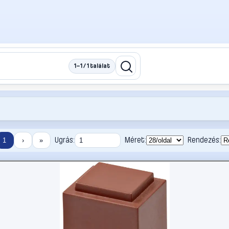
1–1 / 1 találat
Ugrás:
Méret:
Rendezés:
1
›
»