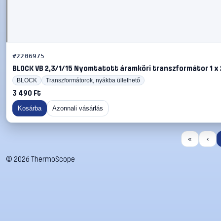
#2206975
BLOCK VB 2,3/1/15 Nyomtatott áramköri transzformátor 1 x 23
BLOCK
Transzformátorok, nyákba ültethető
3 490 Ft
Kosárba
Azonnali vásárlás
«
‹
©
2026
ThermoScope