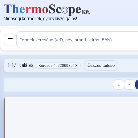
Minőségi termékek, gyors kiszolgálás!
1–1 / 1 találat
Összes törlése
Keresés: “#2206975” ✕
«
‹