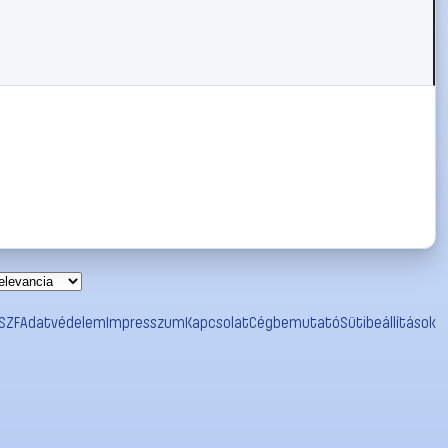
SZF
Adatvédelem
Impresszum
Kapcsolat
Cégbemutató
Sütibeállítások