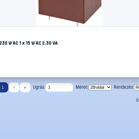
0 V/AC 1 x 15 V/AC 2.30 VA
Ugrás:
Méret:
Rendezés:
1
›
»
Á