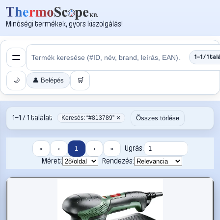
Minőségi termékek, gyors kiszolgálás!
1–1 / 1 tal
🌙
👤 Belépés
🛒
1–1 / 1 találat
Összes törlése
Keresés: “#813789” ✕
Ugrás:
«
‹
1
›
»
Méret:
Rendezés: