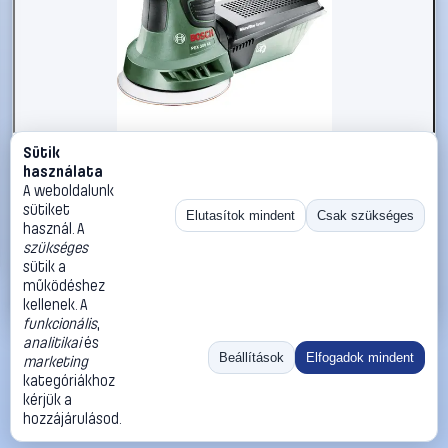
Sütik
#813789
használata
Bosch Home and Garden PEX 300 AE 06033A3000
A weboldalunk
Excenter csiszoló Hordtáskával 270 W Ø 125 mm
sütiket
Elutasítok mindent
Csak szükséges
használ. A
Bosch Home and Garden
Excenter csiszológépek
szükséges
49 990 Ft
sütik a
működéshez
Kosárba
Azonnali vásárlás
kellenek. A
funkcionális
,
analitikai
és
Ugrás:
«
‹
1
›
»
Beállítások
Elfogadok mindent
marketing
Méret:
Rendezés:
kategóriákhoz
kérjük a
©
2026
ÁSZF
Adatvédelem
Impresszum
Kapcsolat
hozzájárulásod.
ThermoScope
Cégbemutató
Sütibeállítások