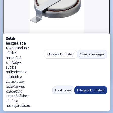
Sütik
#1009405
használata
CR1632 forrfüles lítium gombelem, forrasztható, fekvő,
A weboldalunk
3 V, 125 mA, Renata CR1632.SM
sütiket
Elutasítok mindent
Csak szükséges
használ. A
Renata
Gombelemek
szükséges
1 190 Ft
sütik a
működéshez
Kosárba
Azonnali vásárlás
kellenek. A
funkcionális
,
analitikai
és
Ugrás:
«
‹
1
›
»
Beállítások
Elfogadok mindent
marketing
Méret:
Rendezés:
kategóriákhoz
kérjük a
©
2026
ÁSZF
Adatvédelem
Impresszum
Kapcsolat
hozzájárulásod.
ThermoScope
Cégbemutató
Sütibeállítások