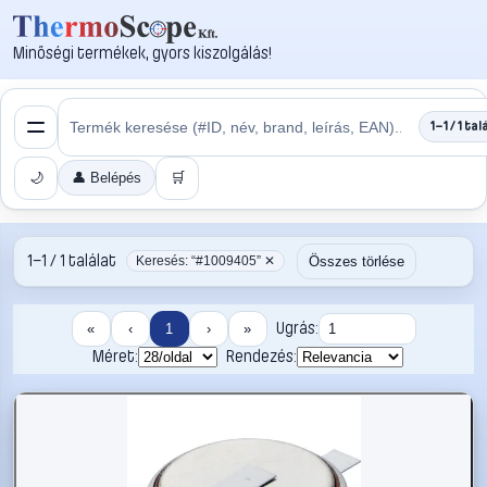
Minőségi termékek, gyors kiszolgálás!
1–1 / 1 tal
🌙
👤 Belépés
🛒
1–1 / 1 találat
Összes törlése
Keresés: “#1009405” ✕
Ugrás:
«
‹
1
›
»
Méret:
Rendezés: