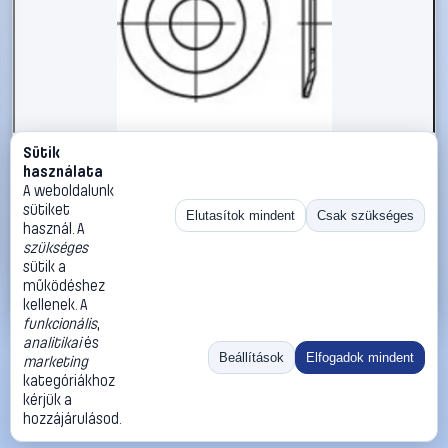
Sütik
#1785862
használata
Csavar alátét 15 mm DIN 432 rozsdamentes acél A4 25
A weboldalunk
db TOOLCRAFT TO-5357586
sütiket
Elutasítok mindent
Csak szükséges
használ. A
TOOLCRAFT
Alátétek
szükséges
4 290 Ft
sütik a
működéshez
Kosárba
Azonnali vásárlás
kellenek. A
funkcionális
,
analitikai
és
Ugrás:
«
‹
1
›
»
Beállítások
Elfogadok mindent
marketing
Méret:
Rendezés:
kategóriákhoz
kérjük a
©
2026
ÁSZF
Adatvédelem
Impresszum
Kapcsolat
hozzájárulásod.
ThermoScope
Cégbemutató
Sütibeállítások