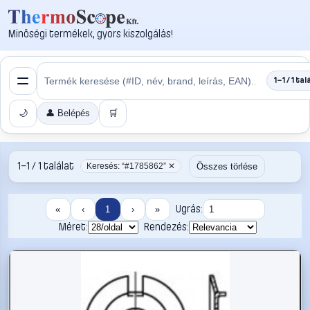
Minőségi termékek, gyors kiszolgálás!
1–1 / 1 tal
🌙
👤 Belépés
🛒
1–1 / 1 találat
Összes törlése
Keresés: “#1785862” ✕
Ugrás:
«
‹
1
›
»
Méret:
Rendezés: