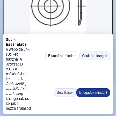
Sütik
#1785859
használata
Csavar alátét 5,3 mm DIN 432 rozsdamentes acél A2 50
A weboldalunk
db TOOLCRAFT TO-5357577
sütiket
Elutasítok mindent
Csak szükséges
használ. A
TOOLCRAFT
Alátétek
szükséges
4 290 Ft
sütik a
működéshez
Kosárba
Azonnali vásárlás
kellenek. A
funkcionális
,
analitikai
és
Ugrás:
«
‹
1
›
»
Beállítások
Elfogadok mindent
marketing
Méret:
Rendezés:
kategóriákhoz
kérjük a
©
2026
ÁSZF
Adatvédelem
Impresszum
Kapcsolat
hozzájárulásod.
ThermoScope
Cégbemutató
Sütibeállítások