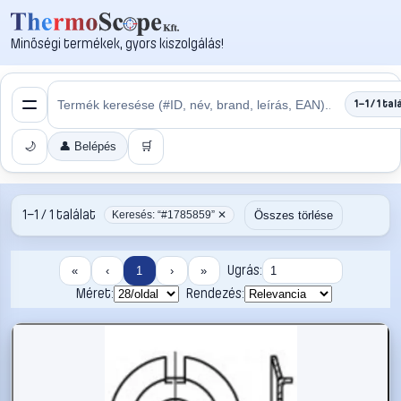
Minőségi termékek, gyors kiszolgálás!
1–1 / 1 tal
🌙
👤 Belépés
🛒
1–1 / 1 találat
Összes törlése
Keresés: “#1785859” ✕
Ugrás:
«
‹
1
›
»
Méret:
Rendezés: