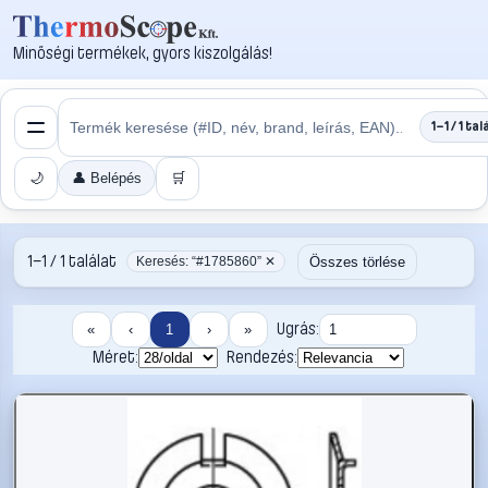
Minőségi termékek, gyors kiszolgálás!
1–1 / 1 tal
🌙
👤 Belépés
🛒
1–1 / 1 találat
Összes törlése
Keresés: “#1785860” ✕
Ugrás:
«
‹
1
›
»
Méret:
Rendezés: