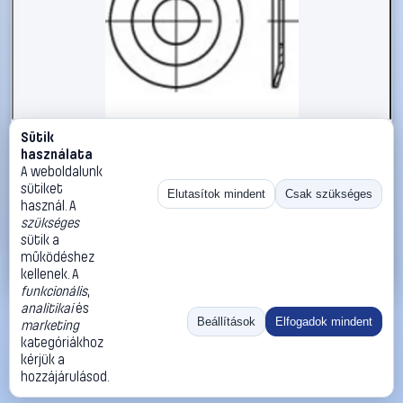
Sütik
#1785860
használata
Csavar alátét 6,4 mm DIN 432 rozsdamentes acél A2 50
A weboldalunk
db TOOLCRAFT TO-5357580
sütiket
Elutasítok mindent
Csak szükséges
használ. A
TOOLCRAFT
Alátétek
szükséges
3 690 Ft
sütik a
működéshez
Kosárba
Azonnali vásárlás
kellenek. A
funkcionális
,
analitikai
és
Ugrás:
«
‹
1
›
»
Beállítások
Elfogadok mindent
marketing
Méret:
Rendezés:
kategóriákhoz
kérjük a
©
2026
ÁSZF
Adatvédelem
Impresszum
Kapcsolat
hozzájárulásod.
ThermoScope
Cégbemutató
Sütibeállítások