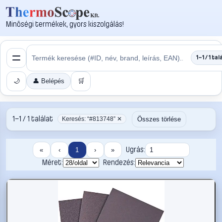
Minőségi termékek, gyors kiszolgálás!
1–1 / 1 tal
🌙
👤 Belépés
🛒
1–1 / 1 találat
Összes törlése
Keresés: “#813748” ✕
Ugrás:
«
‹
1
›
»
Méret:
Rendezés: