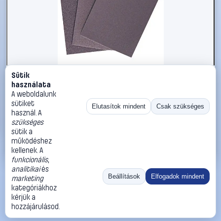
Sütik
#813748
használata
Csiszolópapír készlet 828303-hoz K80 Fein 6 37 17 217 01
A weboldalunk
6
sütiket
Elutasítok mindent
Csak szükséges
használ. A
Fein
Csiszoló, polírozó tartozékok és feltétek kisgépekhez
szükséges
4 390 Ft
sütik a
működéshez
Kosárba
Azonnali vásárlás
kellenek. A
funkcionális
,
analitikai
és
Ugrás:
«
‹
1
›
»
Beállítások
Elfogadok mindent
marketing
Méret:
Rendezés:
kategóriákhoz
kérjük a
©
2026
ÁSZF
Adatvédelem
Impresszum
Kapcsolat
hozzájárulásod.
ThermoScope
Cégbemutató
Sütibeállítások