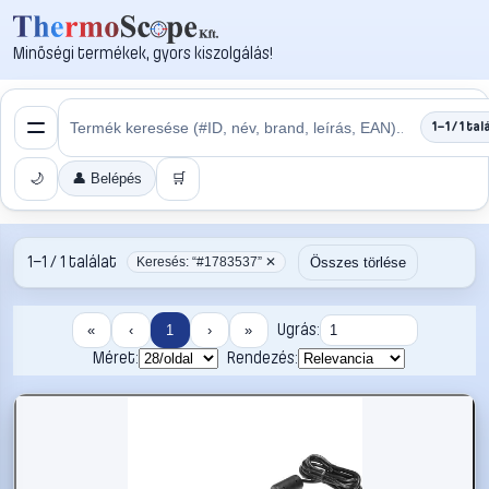
Minőségi termékek, gyors kiszolgálás!
1–1 / 1 tal
🌙
👤 Belépés
🛒
1–1 / 1 találat
Összes törlése
Keresés: “#1783537” ✕
Ugrás:
«
‹
1
›
»
Méret:
Rendezés: