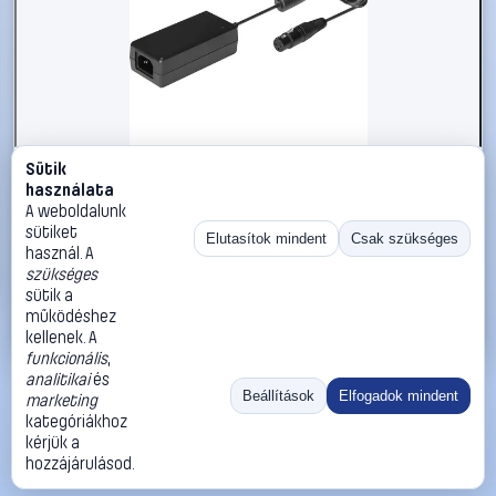
Sütik
#1783537
használata
Dehner Elektronik ATS 065T-P241 Asztali tápegység, fix
A weboldalunk
feszültségű 24 V/DC 11 A 65 W, 264 W stabilizált
sütiket
Elutasítok mindent
Csak szükséges
használ. A
Dehner Elektronik
Asztali tápegység, adapter
szükséges
14 990 Ft
sütik a
működéshez
Kosárba
Azonnali vásárlás
kellenek. A
funkcionális
,
analitikai
és
Ugrás:
«
‹
1
›
»
Beállítások
Elfogadok mindent
marketing
Méret:
Rendezés:
kategóriákhoz
kérjük a
©
2026
ÁSZF
Adatvédelem
Impresszum
Kapcsolat
hozzájárulásod.
ThermoScope
Cégbemutató
Sütibeállítások