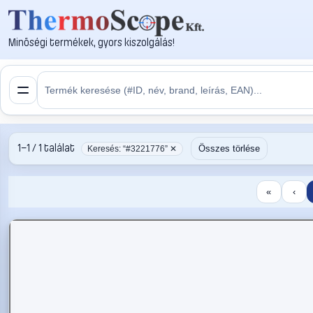
Minőségi termékek, gyors kiszolgálás!
1–1 / 1 találat
Összes törlése
Keresés: “#3221776” ✕
«
‹