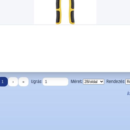
Ugrás:
Méret:
Rendezés:
1
›
»
Á