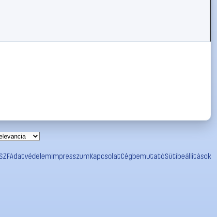
SZF
Adatvédelem
Impresszum
Kapcsolat
Cégbemutató
Sütibeállítások