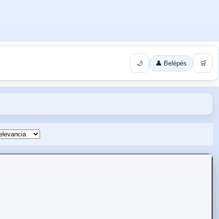
🌙
👤 Belépés
🛒