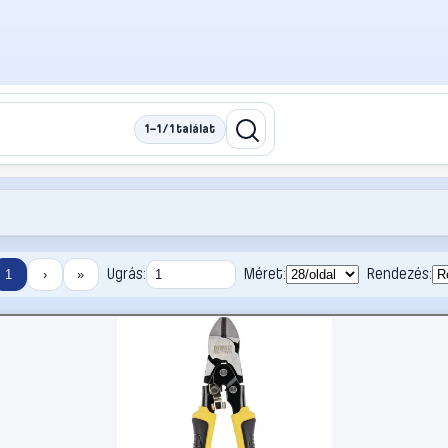
1–1 / 1 találat
Ugrás:
Méret:
Rendezés:
1
›
»