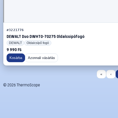
#3221776
DEWALT Duo DWHT0-70275 Oldalcsípőfogó
DEWALT
Oldalcsípő fogó
9 990 Ft
Kosárba
Azonnali vásárlás
«
‹
©
2026
ThermoScope