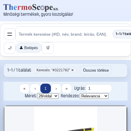
Minőségi termékek, gyors kiszolgálás!
1–1 / 1 tal
🌙
👤 Belépés
🛒
1–1 / 1 találat
Összes törlése
Keresés: “#3221782” ✕
Ugrás:
«
‹
1
›
»
Méret:
Rendezés: