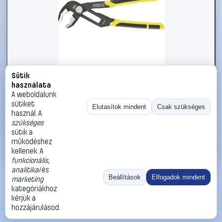
Sütik
#3221782
használata
DEWALT DWHT0-74432 DWHT0-74432 Vízpumpa fogó
A weboldalunk
300 mm
sütiket
Elutasítok mindent
Csak szükséges
használ. A
DEWALT
Vízpumpafogók
szükséges
12 990 Ft
sütik a
működéshez
Kosárba
Azonnali vásárlás
kellenek. A
funkcionális
,
analitikai
és
Ugrás:
«
‹
1
›
»
Beállítások
Elfogadok mindent
marketing
Méret:
Rendezés:
kategóriákhoz
kérjük a
©
2026
ÁSZF
Adatvédelem
Impresszum
Kapcsolat
hozzájárulásod.
ThermoScope
Cégbemutató
Sütibeállítások