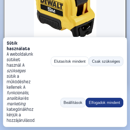
Sütik
#3221801
használata
DEWALT DWHT38114-0 DWHT38114-0 Mérőszalag 5 m
A weboldalunk
sütiket
DEWALT
Mérőszalag, colostok, mérőrúd
Elutasítok mindent
Csak szükséges
használ. A
4 790 Ft
szükséges
sütik a
Kosárba
Azonnali vásárlás
működéshez
kellenek. A
funkcionális
,
Ugrás:
«
‹
1
›
»
analitikai
és
Méret:
Rendezés:
Beállítások
Elfogadok mindent
marketing
kategóriákhoz
©
2026
ÁSZF
Adatvédelem
Impresszum
Kapcsolat
kérjük a
ThermoScope
Cégbemutató
Sütibeállítások
hozzájárulásod.