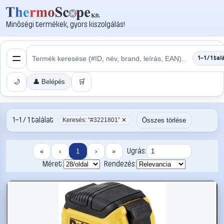
Minőségi termékek, gyors kiszolgálás!
1–1 / 1 tal
🌙
👤 Belépés
🛒
1–1 / 1 találat
Összes törlése
Keresés: “#3221801” ✕
Ugrás:
«
‹
1
›
»
Méret:
Rendezés: