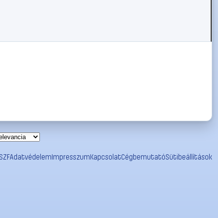
SZF
Adatvédelem
Impresszum
Kapcsolat
Cégbemutató
Sütibeállítások