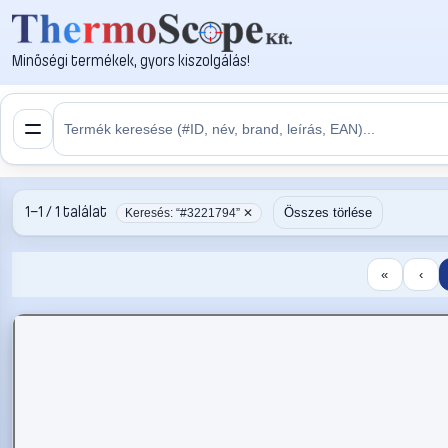
Minőségi termékek, gyors kiszolgálás!
1–1 / 1 találat
Összes törlése
Keresés: “#3221794” ✕
«
‹