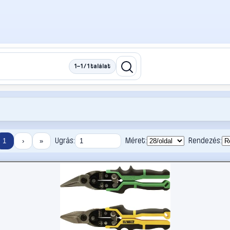
1–1 / 1 találat
Ugrás:
Méret:
Rendezés:
1
›
»