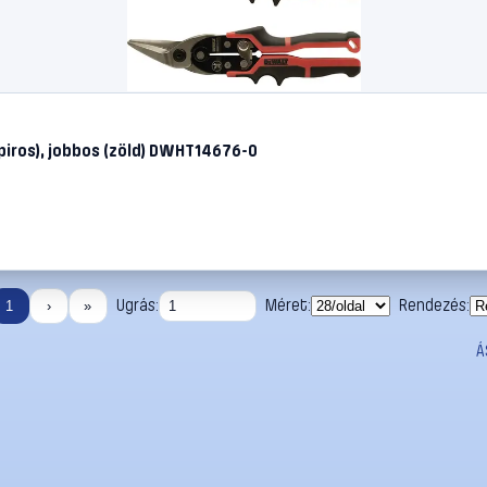
piros), jobbos (zöld) DWHT14676-0
Ugrás:
Méret:
Rendezés:
1
›
»
Á