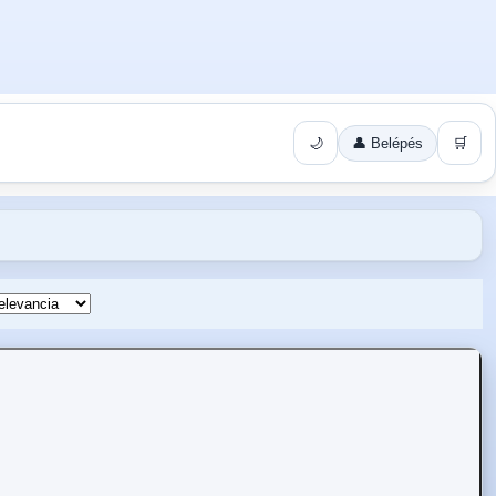
🌙
👤 Belépés
🛒