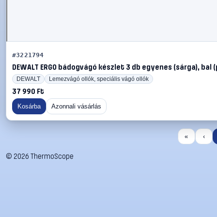
#3221794
DEWALT ERGO bádogvágó készlet 3 db egyenes (sárga), bal (
DEWALT
Lemezvágó ollók, speciális vágó ollók
37 990 Ft
Kosárba
Azonnali vásárlás
«
‹
©
2026
ThermoScope