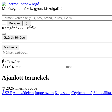
Minőségi termékek, gyors kiszolgálás!
Belépés
🛒
Kategóriák & Szűrők
Szűrők törlése
Márkák ▾
Érték szűrés
Ár (Ft):
–
Ajánlott termékek
©
2026
ThermoScope
ÁSZF
Adatvédelem
Impresszum
Kapcsolat
Cégbemutató
Sütibeállítá