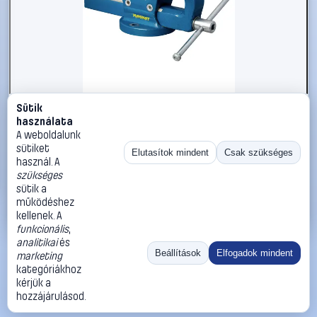
Sütik
#3221821
használata
Durlach Magnat Satu 3010000120 Pofa szélesség: 120
A weboldalunk
mm Szorítási szélesség (max.): 150 mm
sütiket
Elutasítok mindent
Csak szükséges
használ. A
Durlach
Satuk
szükséges
81 990 Ft
sütik a
működéshez
Kosárba
Azonnali vásárlás
kellenek. A
funkcionális
,
analitikai
és
Ugrás:
«
‹
1
›
»
Beállítások
Elfogadok mindent
marketing
Méret:
Rendezés:
kategóriákhoz
kérjük a
©
2026
ÁSZF
Adatvédelem
Impresszum
Kapcsolat
hozzájárulásod.
ThermoScope
Cégbemutató
Sütibeállítások