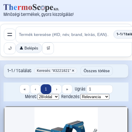
Minőségi termékek, gyors kiszolgálás!
1–1 / 1 tal
🌙
👤 Belépés
🛒
1–1 / 1 találat
Összes törlése
Keresés: “#3221821” ✕
Ugrás:
«
‹
1
›
»
Méret:
Rendezés: