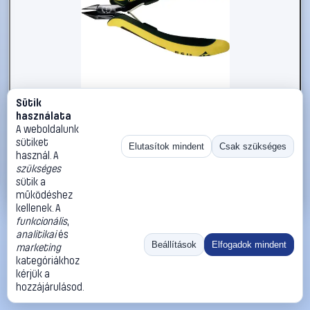
Sütik
#813663
használata
ESD oldalvágó, Bernstein EUROline-Conductive 3-656-15
A weboldalunk
sütiket
BERNSTEIN Tools for Electronics
Oldalcsípő fogó
Elutasítok mindent
Csak szükséges
használ. A
18 990 Ft
szükséges
sütik a
Kosárba
Azonnali vásárlás
működéshez
kellenek. A
funkcionális
,
Ugrás:
«
‹
1
›
»
analitikai
és
Méret:
Rendezés:
Beállítások
Elfogadok mindent
marketing
kategóriákhoz
©
2026
ÁSZF
Adatvédelem
Impresszum
Kapcsolat
kérjük a
ThermoScope
Cégbemutató
Sütibeállítások
hozzájárulásod.