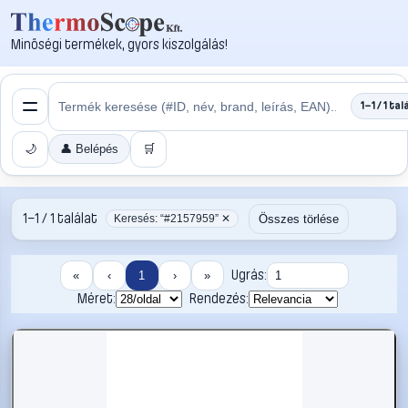
Minőségi termékek, gyors kiszolgálás!
1–1 / 1 tal
🌙
👤 Belépés
🛒
1–1 / 1 találat
Összes törlése
Keresés: “#2157959” ✕
Ugrás:
«
‹
1
›
»
Méret:
Rendezés: