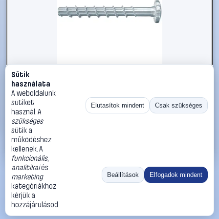
Sütik
#2157959
használata
Fischer 546377 ULTRACUT FBS II 6x30/5 P Betoncsavar 6
A weboldalunk
mm 30 mm TX Acél Galvanikusan cinkezett 100 db
sütiket
Elutasítok mindent
Csak szükséges
használ. A
Fischer
Lemezcsavarok
szükséges
15 990 Ft
sütik a
működéshez
Kosárba
Azonnali vásárlás
kellenek. A
funkcionális
,
analitikai
és
Ugrás:
«
‹
1
›
»
Beállítások
Elfogadok mindent
marketing
Méret:
Rendezés:
kategóriákhoz
kérjük a
©
2026
ÁSZF
Adatvédelem
Impresszum
Kapcsolat
hozzájárulásod.
ThermoScope
Cégbemutató
Sütibeállítások