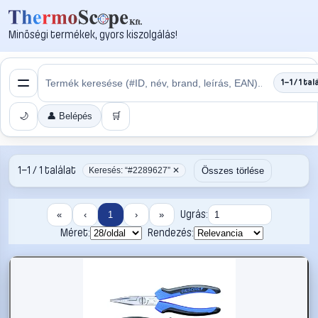
Minőségi termékek, gyors kiszolgálás!
1–1 / 1 tal
🌙
👤 Belépés
🛒
1–1 / 1 találat
Összes törlése
Keresés: “#2289627” ✕
Ugrás:
«
‹
1
›
»
Méret:
Rendezés: