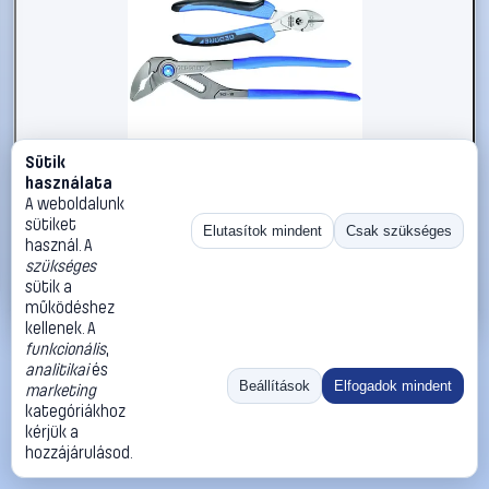
Sütik
#2289627
használata
Gedore 1102-008 2951797 Szerszámkészlet
A weboldalunk
sütiket
Gedore
Szerszámok, szerszámkészletek
Elutasítok mindent
Csak szükséges
használ. A
40 990 Ft
szükséges
sütik a
Kosárba
Azonnali vásárlás
működéshez
kellenek. A
funkcionális
,
Ugrás:
«
‹
1
›
»
analitikai
és
Méret:
Rendezés:
Beállítások
Elfogadok mindent
marketing
kategóriákhoz
©
2026
ÁSZF
Adatvédelem
Impresszum
Kapcsolat
kérjük a
ThermoScope
Cégbemutató
Sütibeállítások
hozzájárulásod.