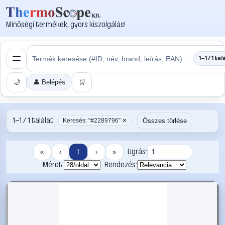
Minőségi termékek, gyors kiszolgálás!
1–1 / 1 tal
🌙
👤 Belépés
🛒
1–1 / 1 találat
Összes törlése
Keresés: “#2289796” ✕
Ugrás:
«
‹
1
›
»
Méret:
Rendezés: