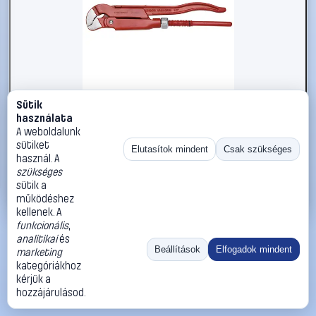
Sütik
#2289796
használata
Gedore RED 3300040 Fogó készlet
A weboldalunk
sütiket
Gedore RED
Fogókészlet
Elutasítok mindent
Csak szükséges
használ. A
29 990 Ft
szükséges
sütik a
Kosárba
Azonnali vásárlás
működéshez
kellenek. A
funkcionális
,
Ugrás:
«
‹
1
›
»
analitikai
és
Méret:
Rendezés:
Beállítások
Elfogadok mindent
marketing
kategóriákhoz
©
2026
ÁSZF
Adatvédelem
Impresszum
Kapcsolat
kérjük a
ThermoScope
Cégbemutató
Sütibeállítások
hozzájárulásod.