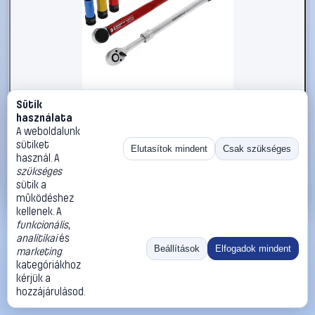
Sütik
#2289799
használata
Gedore RED R69003000 3300187 Szerszámkészlet
A weboldalunk
sütiket
Gedore RED
Szerszámok, szerszámkészletek
Elutasítok mindent
Csak szükséges
használ. A
80 990 Ft
szükséges
sütik a
Kosárba
Azonnali vásárlás
működéshez
kellenek. A
funkcionális
,
Ugrás:
«
‹
1
›
»
analitikai
és
Méret:
Rendezés:
Beállítások
Elfogadok mindent
marketing
kategóriákhoz
©
2026
ÁSZF
Adatvédelem
Impresszum
Kapcsolat
kérjük a
ThermoScope
Cégbemutató
Sütibeállítások
hozzájárulásod.