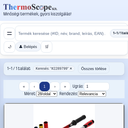
Minőségi termékek, gyors kiszolgálás!
1–1 / 1 tal
🌙
👤 Belépés
🛒
1–1 / 1 találat
Összes törlése
Keresés: “#2289799” ✕
Ugrás:
«
‹
1
›
»
Méret:
Rendezés: