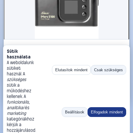
#3221465
Sütik
Gens ace Imars S100 Modell multifunkciós töltő 10 A
használata
LiPolimer, Lítiumion, LiHV, LiFePO, NiMH Akkufelismerés,
A weboldalunk
Kisütés funkció, Grafikus kijelző
sütiket
Elutasítok mindent
Csak szükséges
használ. A
Gens ace
Modellező töltőkészülékek, kisütő készülékek
szükséges
22 990 Ft
sütik a
működéshez
Kosárba
Azonnali vásárlás
kellenek. A
funkcionális
,
analitikai
és
Ugrás:
«
‹
1
›
»
Beállítások
Elfogadok mindent
marketing
Méret:
Rendezés:
kategóriákhoz
kérjük a
©
2026
ÁSZF
Adatvédelem
Impresszum
Kapcsolat
hozzájárulásod.
ThermoScope
Cégbemutató
Sütibeállítások