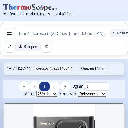
Minőségi termékek, gyors kiszolgálás!
1–1 / 1 tal
🌙
👤 Belépés
🛒
1–1 / 1 találat
Összes törlése
Keresés: “#3221465” ✕
Ugrás:
«
‹
1
›
»
Méret:
Rendezés: