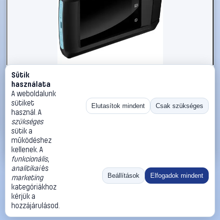
Sütik
#2866057
használata
Hazet 1992-2 Hőkamera -20 - +400 °C 256 x 192 Pixel 25
A weboldalunk
Hz Beépített digitális kamera
sütiket
Elutasítok mindent
Csak szükséges
használ. A
Hazet
Hőkamerák
szükséges
452 990 Ft
sütik a
működéshez
Kosárba
Azonnali vásárlás
kellenek. A
funkcionális
,
analitikai
és
Ugrás:
«
‹
1
›
»
Beállítások
Elfogadok mindent
marketing
Méret:
Rendezés:
kategóriákhoz
kérjük a
©
2026
ÁSZF
Adatvédelem
Impresszum
Kapcsolat
hozzájárulásod.
ThermoScope
Cégbemutató
Sütibeállítások