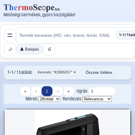
Minőségi termékek, gyors kiszolgálás!
1–1 / 1 tal
🌙
👤 Belépés
🛒
1–1 / 1 találat
Összes törlése
Keresés: “#2866057” ✕
Ugrás:
«
‹
1
›
»
Méret:
Rendezés: