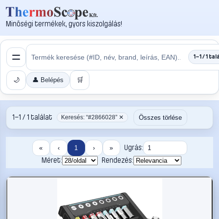
Minőségi termékek, gyors kiszolgálás!
1–1 / 1 tal
🌙
👤 Belépés
🛒
1–1 / 1 találat
Összes törlése
Keresés: “#2866028” ✕
Ugrás:
«
‹
1
›
»
Méret:
Rendezés: