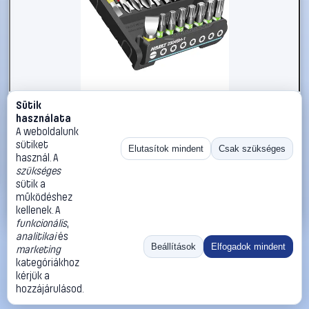
Sütik
#2866028
használata
Hazet 2304SH-1 Bit készlet 16 részes Belső T profil,
A weboldalunk
Egyeneshornyú, Kereszthornyú Phillips, Belső hatlap
sütiket
Elutasítok mindent
Csak szükséges
használ. A
Hazet
Bit készletek
szükséges
7 290 Ft
sütik a
működéshez
Kosárba
Azonnali vásárlás
kellenek. A
funkcionális
,
analitikai
és
Ugrás:
«
‹
1
›
»
Beállítások
Elfogadok mindent
marketing
Méret:
Rendezés:
kategóriákhoz
kérjük a
©
2026
ÁSZF
Adatvédelem
Impresszum
Kapcsolat
hozzájárulásod.
ThermoScope
Cégbemutató
Sütibeállítások