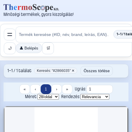
Minőségi termékek, gyors kiszolgálás!
1–1 / 1 tal
🌙
👤 Belépés
🛒
1–1 / 1 találat
Összes törlése
Keresés: “#2866035” ✕
Ugrás:
«
‹
1
›
»
Méret:
Rendezés: