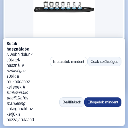
Sütik
#2866035
használata
Hazet 850A-SR/7 850A-SR/7 Dugaszsor Meghajtás
A weboldalunk
(csavarhúzó) 1/4 (6,3 mm) 245 mm 1 db
sütiket
Elutasítok mindent
Csak szükséges
használ. A
Hazet
Dugókulcs tartozékok
szükséges
31 990 Ft
sütik a
működéshez
Kosárba
Azonnali vásárlás
kellenek. A
funkcionális
,
analitikai
és
Ugrás:
«
‹
1
›
»
Beállítások
Elfogadok mindent
marketing
Méret:
Rendezés:
kategóriákhoz
kérjük a
©
2026
ÁSZF
Adatvédelem
Impresszum
Kapcsolat
hozzájárulásod.
ThermoScope
Cégbemutató
Sütibeállítások