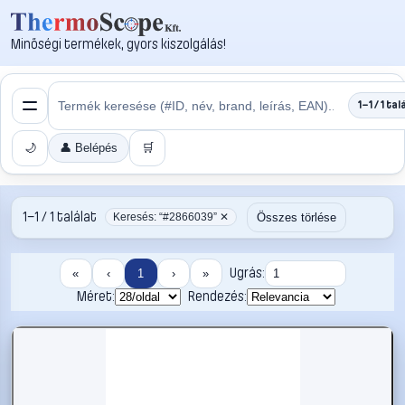
Minőségi termékek, gyors kiszolgálás!
1–1 / 1 tal
🌙
👤 Belépés
🛒
1–1 / 1 találat
Összes törlése
Keresés: “#2866039” ✕
Ugrás:
«
‹
1
›
»
Méret:
Rendezés: