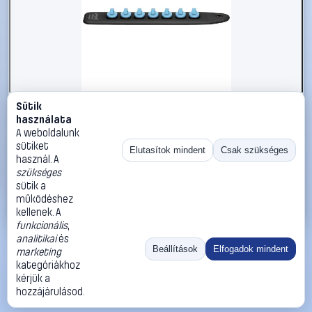
Sütik
#2866039
használata
Hazet 850SR-7 850SR-7 Dugaszsor Meghajtás
A weboldalunk
(csavarhúzó) 1/4 (6,3 mm) 245 mm 1 db
sütiket
Elutasítok mindent
Csak szükséges
használ. A
Hazet
Dugókulcs tartozékok
szükséges
15 990 Ft
sütik a
működéshez
Kosárba
Azonnali vásárlás
kellenek. A
funkcionális
,
analitikai
és
Ugrás:
«
‹
1
›
»
Beállítások
Elfogadok mindent
marketing
Méret:
Rendezés:
kategóriákhoz
kérjük a
©
2026
ÁSZF
Adatvédelem
Impresszum
Kapcsolat
hozzájárulásod.
ThermoScope
Cégbemutató
Sütibeállítások