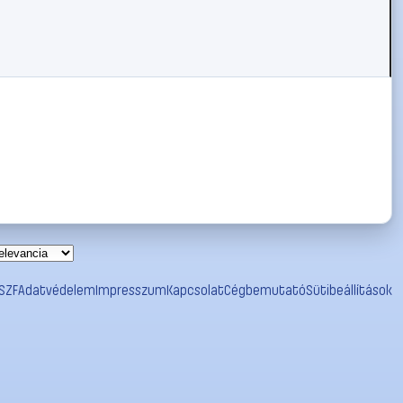
SZF
Adatvédelem
Impresszum
Kapcsolat
Cégbemutató
Sütibeállítások