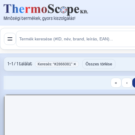
Minőségi termékek, gyors kiszolgálás!
1–1 / 1 találat
Összes törlése
Keresés: “#2866081” ✕
«
‹