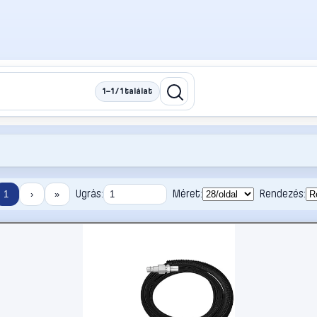
1–1 / 1 találat
Ugrás:
Méret:
Rendezés:
1
›
»