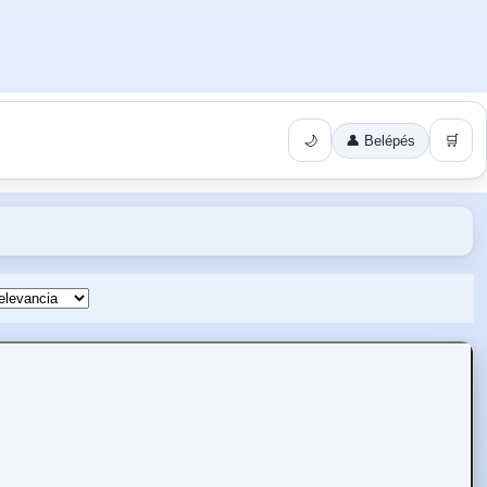
🌙
👤 Belépés
🛒