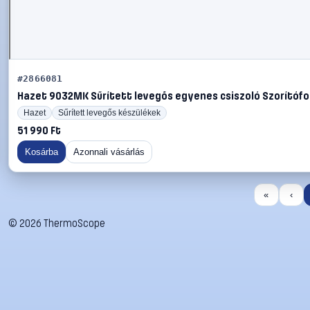
#2866081
Hazet 9032MK Sűrített levegős egyenes csiszoló Szorítófo
Hazet
Sűrített levegős készülékek
51 990 Ft
Kosárba
Azonnali vásárlás
«
‹
©
2026
ThermoScope