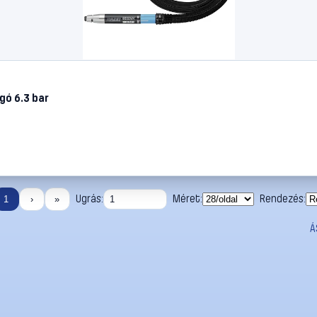
gó 6.3 bar
Ugrás:
Méret:
Rendezés:
1
›
»
Á