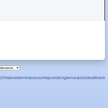
SZF
Adatvédelem
Impresszum
Kapcsolat
Cégbemutató
Sütibeállítások