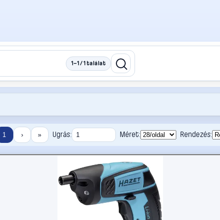
1–1 / 1 találat
Ugrás:
Méret:
Rendezés:
1
›
»