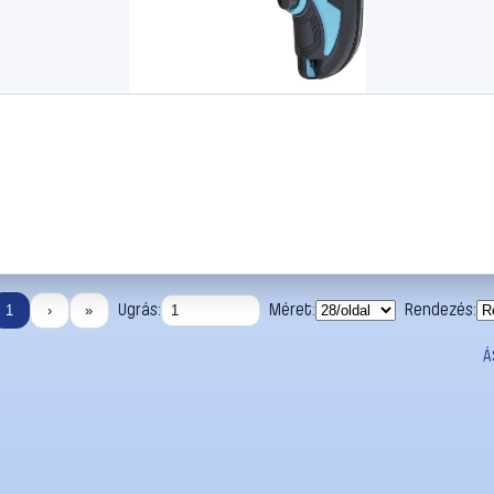
Ugrás:
Méret:
Rendezés:
1
›
»
Á