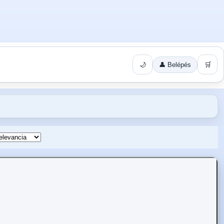
🌙
👤 Belépés
🛒