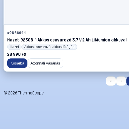
#2866044
Hazet 9230B-1 Akkus csavarozó 3.7 V 2 Ah Lítiumion akkuval
Hazet
Akkus csavarozó, akkus fúrógép
28 990 Ft
Kosárba
Azonnali vásárlás
«
‹
©
2026
ThermoScope