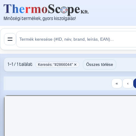
Minőségi termékek, gyors kiszolgálás!
1–1 / 1 találat
Összes törlése
Keresés: “#2866044” ✕
«
‹