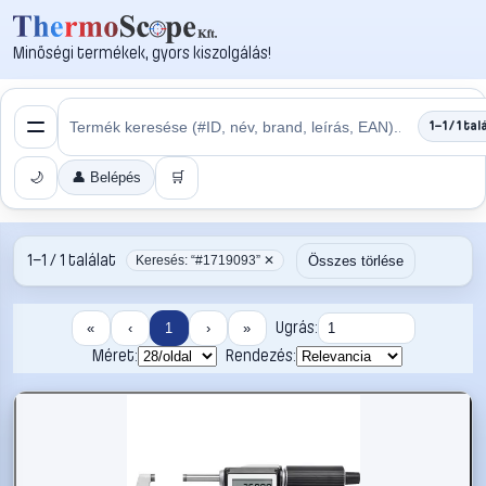
Minőségi termékek, gyors kiszolgálás!
1–1 / 1 tal
🌙
👤 Belépés
🛒
1–1 / 1 találat
Összes törlése
Keresés: “#1719093” ✕
Ugrás:
«
‹
1
›
»
Méret:
Rendezés: