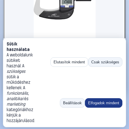
Sütik
#1719093
használata
HELIOS PREISSER 1866413 Mikrométer Digitális kijelzővel
A weboldalunk
25 - 50 mm Leolvasás: 0.001 mm
sütiket
Elutasítok mindent
Csak szükséges
használ. A
HELIOS PREISSER
Mikrométerek
szükséges
134 990 Ft
sütik a
működéshez
Kosárba
Azonnali vásárlás
kellenek. A
funkcionális
,
analitikai
és
Ugrás:
«
‹
1
›
»
Beállítások
Elfogadok mindent
marketing
Méret:
Rendezés:
kategóriákhoz
kérjük a
©
2026
ÁSZF
Adatvédelem
Impresszum
Kapcsolat
hozzájárulásod.
ThermoScope
Cégbemutató
Sütibeállítások