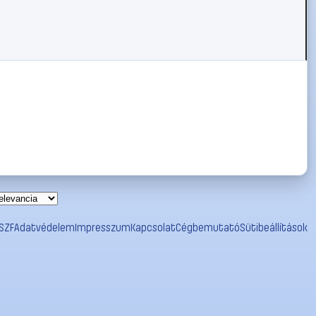
SZF
Adatvédelem
Impresszum
Kapcsolat
Cégbemutató
Sütibeállítások