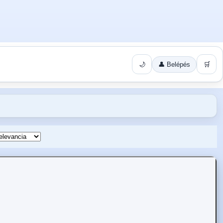
🌙
👤 Belépés
🛒