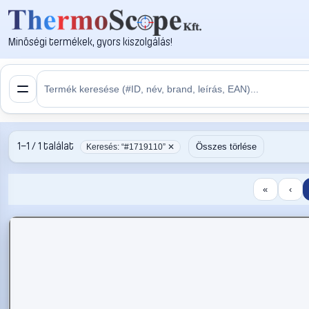
Minőségi termékek, gyors kiszolgálás!
1–1 / 1 találat
Összes törlése
Keresés: “#1719110” ✕
«
‹