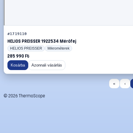
#1719110
HELIOS PREISSER 1922534 Mérőfej
HELIOS PREISSER
Mikrométerek
285 990 Ft
Kosárba
Azonnali vásárlás
«
‹
©
2026
ThermoScope