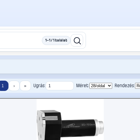
1–1 / 1 találat
Ugrás:
Méret:
Rendezés:
1
›
»