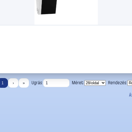
Ugrás:
Méret:
Rendezés:
1
›
»
Á