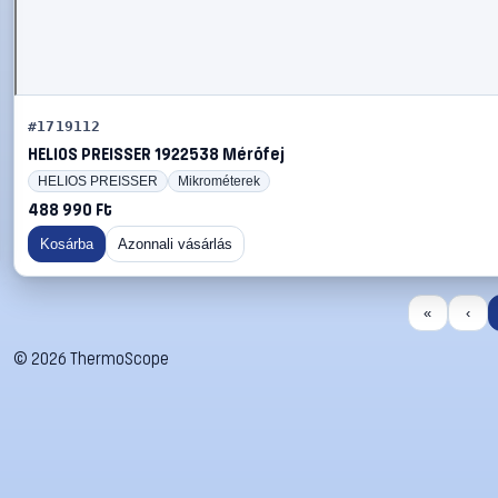
#1719112
HELIOS PREISSER 1922538 Mérőfej
HELIOS PREISSER
Mikrométerek
488 990 Ft
Kosárba
Azonnali vásárlás
«
‹
©
2026
ThermoScope