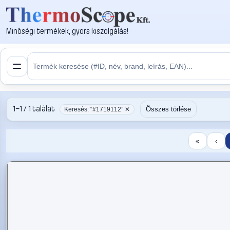
Minőségi termékek, gyors kiszolgálás!
1–1 / 1 találat
Összes törlése
Keresés: “#1719112” ✕
«
‹