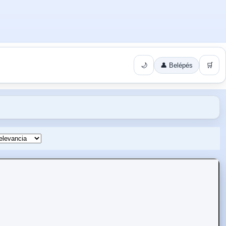
🌙
👤 Belépés
🛒