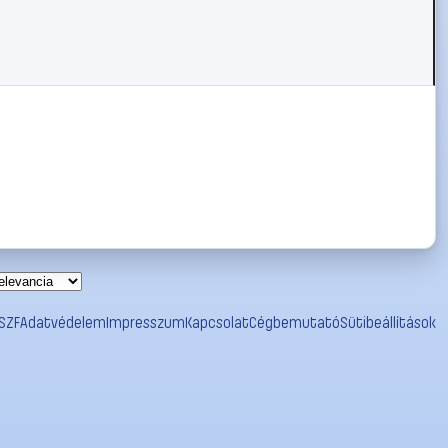
SZF
Adatvédelem
Impresszum
Kapcsolat
Cégbemutató
Sütibeállítások