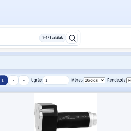
1–1 / 1 találat
Ugrás:
Méret:
Rendezés:
1
›
»