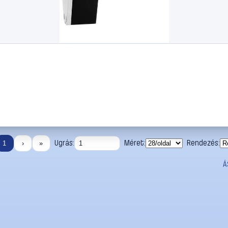
Ugrás:
Méret:
Rendezés:
1
›
»
Á