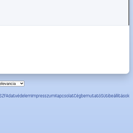
SZF
Adatvédelem
Impresszum
Kapcsolat
Cégbemutató
Sütibeállítások