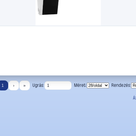
Ugrás:
Méret:
Rendezés:
1
›
»
Á