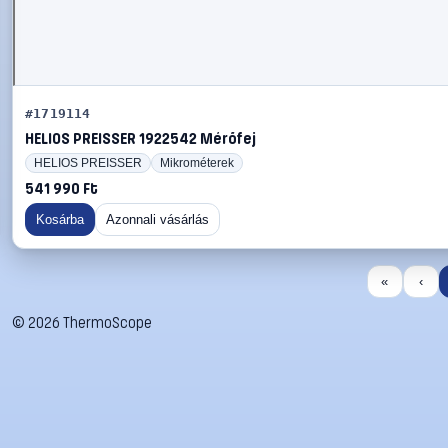
#1719114
HELIOS PREISSER 1922542 Mérőfej
HELIOS PREISSER
Mikrométerek
541 990 Ft
Kosárba
Azonnali vásárlás
«
‹
©
2026
ThermoScope