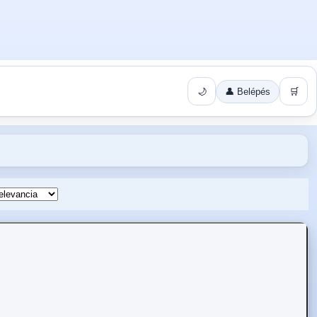
🌙
👤 Belépés
🛒