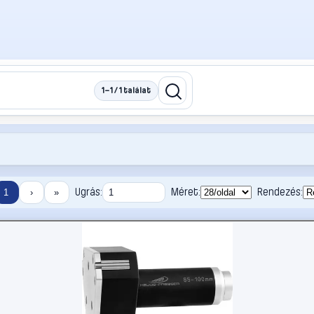
1–1 / 1 találat
Ugrás:
Méret:
Rendezés:
1
›
»