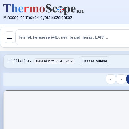
Minőségi termékek, gyors kiszolgálás!
1–1 / 1 találat
Összes törlése
Keresés: “#1719114” ✕
«
‹