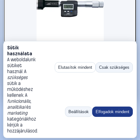
Sütik
#1719119
használata
HELIOS PREISSER 1923512 Belső mikrométer Leolvasás:
A weboldalunk
0.001 mm
sütiket
Elutasítok mindent
Csak szükséges
használ. A
HELIOS PREISSER
Mikrométerek
szükséges
548 990 Ft
sütik a
működéshez
Kosárba
Azonnali vásárlás
kellenek. A
funkcionális
,
analitikai
és
Ugrás:
«
‹
1
›
»
Beállítások
Elfogadok mindent
marketing
Méret:
Rendezés:
kategóriákhoz
kérjük a
©
2026
ÁSZF
Adatvédelem
Impresszum
Kapcsolat
hozzájárulásod.
ThermoScope
Cégbemutató
Sütibeállítások