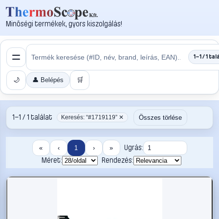
Minőségi termékek, gyors kiszolgálás!
1–1 / 1 tal
🌙
👤 Belépés
🛒
1–1 / 1 találat
Összes törlése
Keresés: “#1719119” ✕
Ugrás:
«
‹
1
›
»
Méret:
Rendezés: