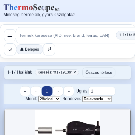
Minőségi termékek, gyors kiszolgálás!
1–1 / 1 tal
🌙
👤 Belépés
🛒
1–1 / 1 találat
Összes törlése
Keresés: “#1719139” ✕
Ugrás:
«
‹
1
›
»
Méret:
Rendezés: