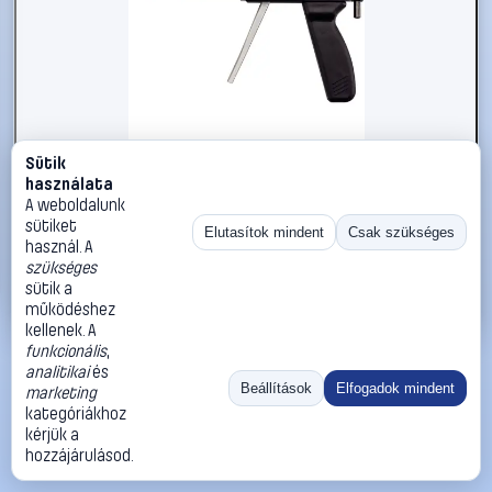
Sütik
#1719139
használata
HELIOS PREISSER 1924100 Alapkészülék 6 - 100 mm
A weboldalunk
sütiket
HELIOS PREISSER
Mikrométerek
Elutasítok mindent
Csak szükséges
használ. A
271 990 Ft
szükséges
sütik a
Kosárba
Azonnali vásárlás
működéshez
kellenek. A
funkcionális
,
Ugrás:
«
‹
1
›
»
analitikai
és
Méret:
Rendezés:
Beállítások
Elfogadok mindent
marketing
kategóriákhoz
©
2026
ÁSZF
Adatvédelem
Impresszum
Kapcsolat
kérjük a
ThermoScope
Cégbemutató
Sütibeállítások
hozzájárulásod.