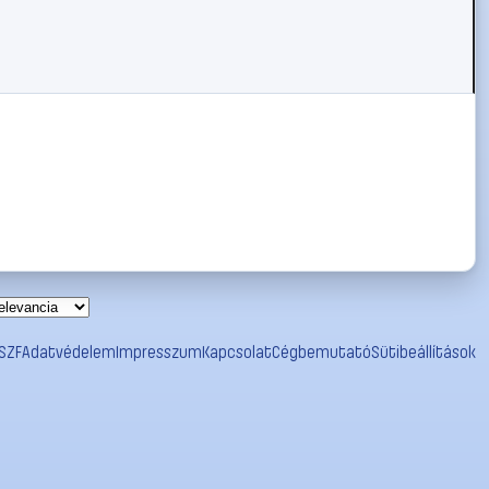
SZF
Adatvédelem
Impresszum
Kapcsolat
Cégbemutató
Sütibeállítások