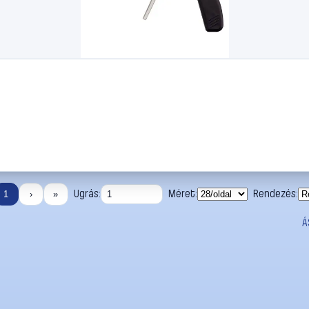
Ugrás:
Méret:
Rendezés:
1
›
»
Á