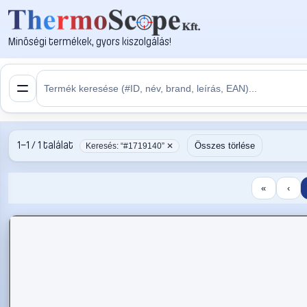
Minőségi termékek, gyors kiszolgálás!
1–1 / 1 találat
Összes törlése
Keresés: “#1719140” ✕
«
‹