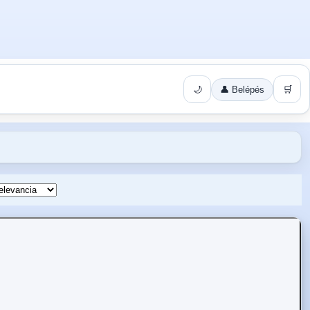
🌙
👤 Belépés
🛒