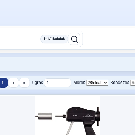
1–1 / 1 találat
Ugrás:
Méret:
Rendezés:
1
›
»