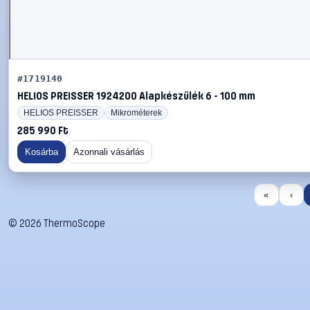
#1719140
HELIOS PREISSER 1924200 Alapkészülék 6 - 100 mm
HELIOS PREISSER
Mikrométerek
285 990 Ft
Kosárba
Azonnali vásárlás
«
‹
©
2026
ThermoScope