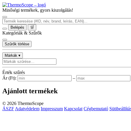
Minőségi termékek, gyors kiszolgálás!
Belépés
🛒
Kategóriák & Szűrők
Szűrők törlése
Márkák ▾
Érték szűrés
Ár (Ft):
–
Ajánlott termékek
©
2026
ThermoScope
ÁSZF
Adatvédelem
Impresszum
Kapcsolat
Cégbemutató
Sütibeállítá