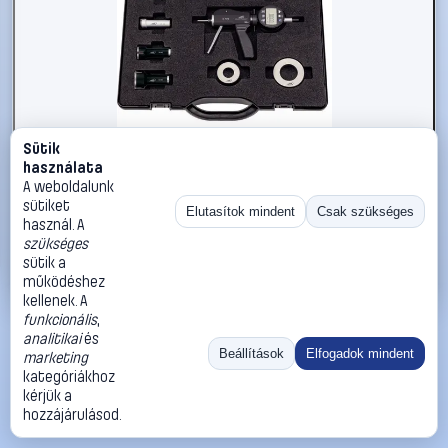
Sütik
#1719161
használata
HELIOS PREISSER DIGI-MET® 1924578 Belső mérőpisztoly
A weboldalunk
sütiket
HELIOS PREISSER
Mikrométerek
Elutasítok mindent
Csak szükséges
használ. A
1 126 990 Ft
szükséges
sütik a
Kosárba
Azonnali vásárlás
működéshez
kellenek. A
funkcionális
,
Ugrás:
«
‹
1
›
»
analitikai
és
Méret:
Rendezés:
Beállítások
Elfogadok mindent
marketing
kategóriákhoz
©
2026
ÁSZF
Adatvédelem
Impresszum
Kapcsolat
kérjük a
ThermoScope
Cégbemutató
Sütibeállítások
hozzájárulásod.