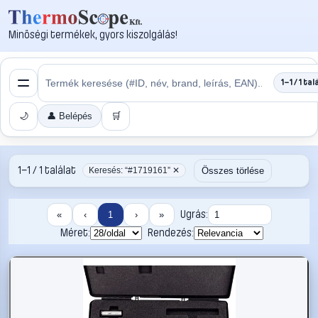
Minőségi termékek, gyors kiszolgálás!
1–1 / 1 tal
🌙
👤 Belépés
🛒
1–1 / 1 találat
Összes törlése
Keresés: “#1719161” ✕
Ugrás:
«
‹
1
›
»
Méret:
Rendezés: