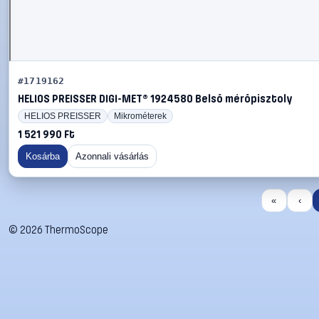
#1719162
HELIOS PREISSER DIGI-MET® 1924580 Belső mérőpisztoly
HELIOS PREISSER
Mikrométerek
1 521 990 Ft
Kosárba
Azonnali vásárlás
«
‹
©
2026
ThermoScope