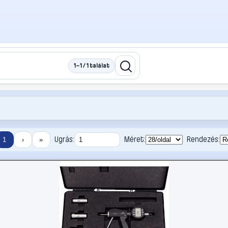
1–1 / 1 találat
Ugrás:
Méret:
Rendezés:
1
›
»