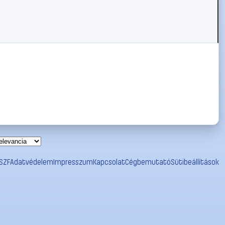
SZF
Adatvédelem
Impresszum
Kapcsolat
Cégbemutató
Sütibeállítások