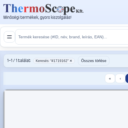
Minőségi termékek, gyors kiszolgálás!
1–1 / 1 találat
Összes törlése
Keresés: “#1719162” ✕
«
‹