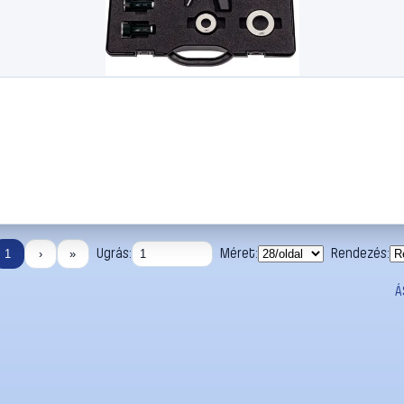
Ugrás:
Méret:
Rendezés:
1
›
»
Á