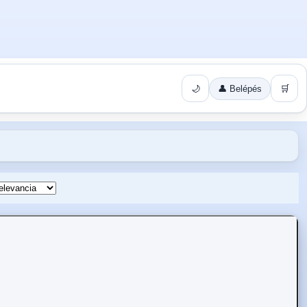
🌙
👤 Belépés
🛒