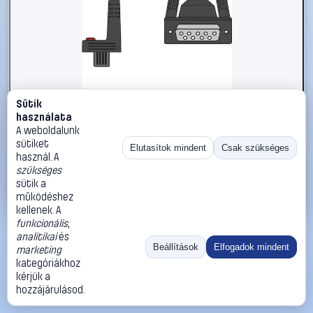
Sütik
#1719163
használata
HELIOS PREISSER DIGI-MET® 1997501 Összekötőkábel
A weboldalunk
sütiket
HELIOS PREISSER
Mikrométerek
Elutasítok mindent
Csak szükséges
használ. A
28 990 Ft
szükséges
sütik a
Kosárba
Azonnali vásárlás
működéshez
kellenek. A
funkcionális
,
Ugrás:
«
‹
1
›
»
analitikai
és
Méret:
Rendezés:
Beállítások
Elfogadok mindent
marketing
kategóriákhoz
©
2026
ÁSZF
Adatvédelem
Impresszum
Kapcsolat
kérjük a
ThermoScope
Cégbemutató
Sütibeállítások
hozzájárulásod.