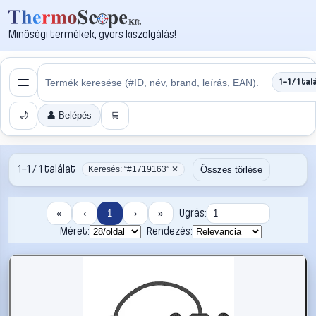
Minőségi termékek, gyors kiszolgálás!
1–1 / 1 tal
🌙
👤 Belépés
🛒
1–1 / 1 találat
Összes törlése
Keresés: “#1719163” ✕
Ugrás:
«
‹
1
›
»
Méret:
Rendezés: