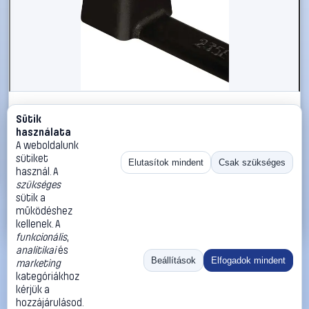
#547879
Sütik
Időjárásálló kábelkötegelő készlet 390 x 4,7 mm,
használata
fekete, 100 db, HellermannTyton 111-05460 T80L-W-BK-
A weboldalunk
C1
sütiket
Elutasítok mindent
Csak szükséges
használ. A
HellermannTyton
Kábelkötegelő
szükséges
10 990 Ft
sütik a
működéshez
Kosárba
Azonnali vásárlás
kellenek. A
funkcionális
,
analitikai
és
Ugrás:
«
‹
1
›
»
Beállítások
Elfogadok mindent
marketing
Méret:
Rendezés:
kategóriákhoz
kérjük a
©
2026
ÁSZF
Adatvédelem
Impresszum
Kapcsolat
hozzájárulásod.
ThermoScope
Cégbemutató
Sütibeállítások