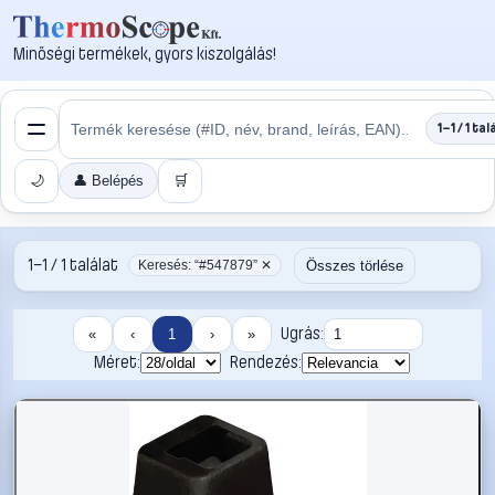
Minőségi termékek, gyors kiszolgálás!
1–1 / 1 tal
🌙
👤 Belépés
🛒
1–1 / 1 találat
Összes törlése
Keresés: “#547879” ✕
Ugrás:
«
‹
1
›
»
Méret:
Rendezés: