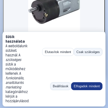
Sütik
#244163
használata
Igarashi 20GN152025-330-GC 50:1 Meghajtó motor 12 V
A weboldalunk
50:1
sütiket
Elutasítok mindent
Csak szükséges
használ. A
Igarashi
Hajtómű motorok modellépítéshez
szükséges
11 990 Ft
sütik a
működéshez
Kosárba
Azonnali vásárlás
kellenek. A
funkcionális
,
analitikai
és
Ugrás:
«
‹
1
›
»
Beállítások
Elfogadok mindent
marketing
Méret:
Rendezés:
kategóriákhoz
kérjük a
©
2026
ÁSZF
Adatvédelem
Impresszum
Kapcsolat
hozzájárulásod.
ThermoScope
Cégbemutató
Sütibeállítások