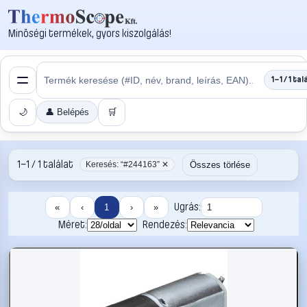
Minőségi termékek, gyors kiszolgálás!
1–1 / 1 tal
🌙
👤 Belépés
🛒
1–1 / 1 találat
Összes törlése
Keresés: “#244163” ✕
Ugrás:
«
‹
1
›
»
Méret:
Rendezés: