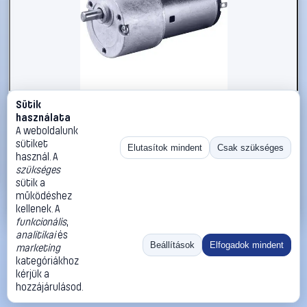
Sütik
#244040
használata
Igarashi 33GN2738-132-GV-5312:1 Meghajtó motor 12 V
A weboldalunk
312:1
sütiket
Elutasítok mindent
Csak szükséges
használ. A
Igarashi
Hajtómű motorok modellépítéshez
szükséges
11 990 Ft
sütik a
működéshez
Kosárba
Azonnali vásárlás
kellenek. A
funkcionális
,
analitikai
és
Ugrás:
«
‹
1
›
»
Beállítások
Elfogadok mindent
marketing
Méret:
Rendezés:
kategóriákhoz
kérjük a
©
2026
ÁSZF
Adatvédelem
Impresszum
Kapcsolat
hozzájárulásod.
ThermoScope
Cégbemutató
Sütibeállítások