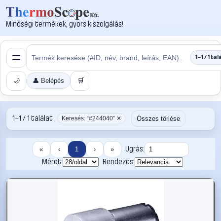
Minőségi termékek, gyors kiszolgálás!
1–1 / 1 tal
🌙
👤 Belépés
🛒
1–1 / 1 találat
Összes törlése
Keresés: “#244040” ✕
Ugrás:
«
‹
1
›
»
Méret:
Rendezés: