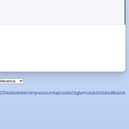
SZF
Adatvédelem
Impresszum
Kapcsolat
Cégbemutató
Sütibeállítások