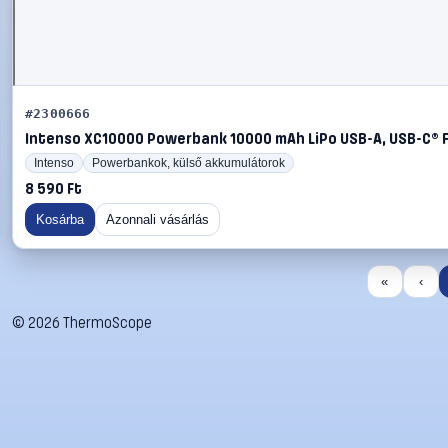
#2300666
Intenso XC10000 Powerbank 10000 mAh LiPo USB-A, USB-C® F
Intenso
Powerbankok, külső akkumulátorok
8 590 Ft
Kosárba
Azonnali vásárlás
«
‹
©
2026
ThermoScope