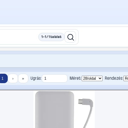
1–1 / 1 találat
Ugrás:
Méret:
Rendezés:
1
›
»