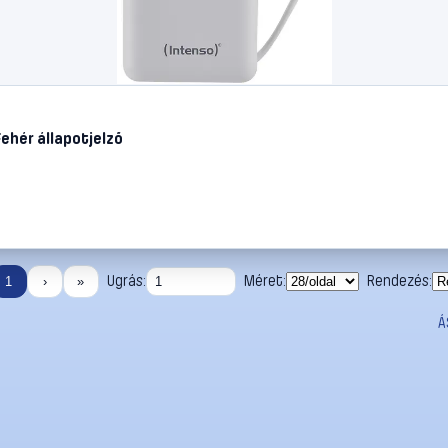
ehér állapotjelző
Ugrás:
Méret:
Rendezés:
1
›
»
Á