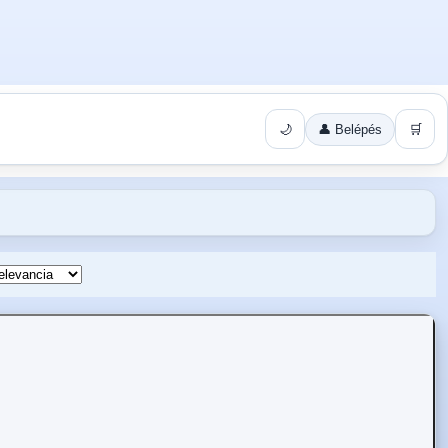
🌙
👤 Belépés
🛒