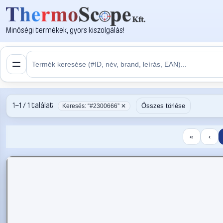
Minőségi termékek, gyors kiszolgálás!
1–1 / 1 találat
Összes törlése
Keresés: “#2300666” ✕
«
‹