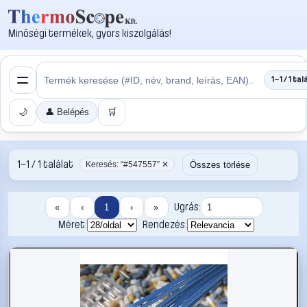
Minőségi termékek, gyors kiszolgálás!
1–1 / 1 tal
🌙
👤 Belépés
🛒
1–1 / 1 találat
Összes törlése
Keresés: “#547557” ✕
Ugrás:
«
‹
1
›
»
Méret:
Rendezés: