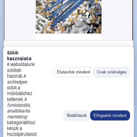
#547557
Sütik
Kábelkötegelő, fémdetektorral érzékelhető, 200 x 4,6
használata
mm, kék, 1 db, HellermannTyton 111-00830 MCT50R-
A weboldalunk
PA66MP-BU-C1
sütiket
Elutasítok mindent
Csak szükséges
használ. A
HellermannTyton
Kábelkötegelő
szükséges
255 Ft
sütik a
működéshez
Kosárba
Azonnali vásárlás
kellenek. A
funkcionális
,
analitikai
és
Ugrás:
«
‹
1
›
»
Beállítások
Elfogadok mindent
marketing
Méret:
Rendezés:
kategóriákhoz
kérjük a
©
2026
ÁSZF
Adatvédelem
Impresszum
Kapcsolat
hozzájárulásod.
ThermoScope
Cégbemutató
Sütibeállítások