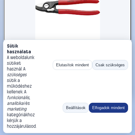
Sütik
#822401
használata
Kábelolló 165 mm, barnított, vágóérték: Ø 15 mm, Knipex
A weboldalunk
95 21 165
sütiket
Elutasítok mindent
Csak szükséges
használ. A
Knipex
Kábelollók, kábelvágók
szükséges
15 990 Ft
sütik a
működéshez
Kosárba
Azonnali vásárlás
kellenek. A
funkcionális
,
analitikai
és
Ugrás:
«
‹
1
›
»
Beállítások
Elfogadok mindent
marketing
Méret:
Rendezés:
kategóriákhoz
kérjük a
©
2026
ÁSZF
Adatvédelem
Impresszum
Kapcsolat
hozzájárulásod.
ThermoScope
Cégbemutató
Sütibeállítások