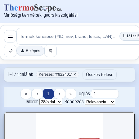
Minőségi termékek, gyors kiszolgálás!
1–1 / 1 tal
🌙
👤 Belépés
🛒
1–1 / 1 találat
Összes törlése
Keresés: “#822401” ✕
Ugrás:
«
‹
1
›
»
Méret:
Rendezés: