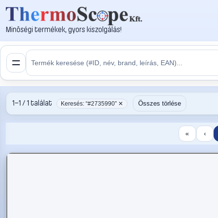
Minőségi termékek, gyors kiszolgálás!
1–1 / 1 találat
Összes törlése
Keresés: “#2735990” ✕
«
‹