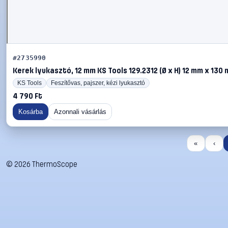
#2735990
Kerek lyukasztó, 12 mm KS Tools 129.2312 (Ø x H) 12 mm x 130
KS Tools
Feszítővas, pajszer, kézi lyukasztó
4 790 Ft
Kosárba
Azonnali vásárlás
«
‹
©
2026
ThermoScope