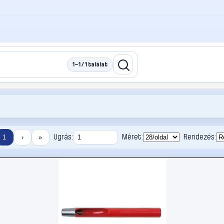
1–1 / 1 találat
Ugrás:
Méret:
Rendezés:
1
›
»