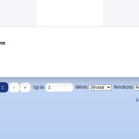
 mm
Ugrás:
Méret:
Rendezés:
1
›
»
Á