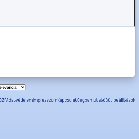
SZF
Adatvédelem
Impresszum
Kapcsolat
Cégbemutató
Sütibeállítások