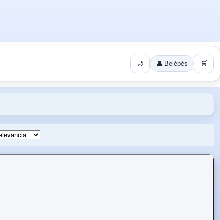
🌙
👤 Belépés
🛒