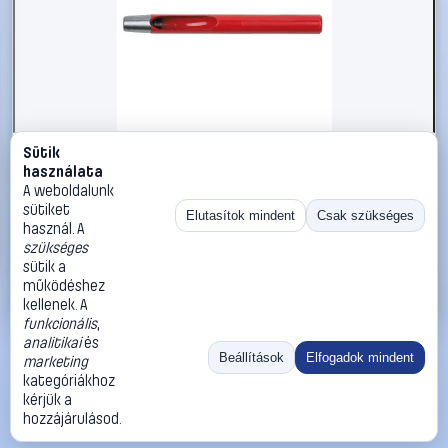
Sütik
#2735981
használata
Kerek lyukasztó, 2 mm KS Tools 129.2302 (Ø x H) 2 mm x
A weboldalunk
105 mm
sütiket
Elutasítok mindent
Csak szükséges
használ. A
KS Tools
Feszítővas, pajszer, kézi lyukasztó
szükséges
1 790 Ft
sütik a
működéshez
Kosárba
Azonnali vásárlás
kellenek. A
funkcionális
,
analitikai
és
Ugrás:
«
‹
1
›
»
Beállítások
Elfogadok mindent
marketing
Méret:
Rendezés:
kategóriákhoz
kérjük a
©
2026
ÁSZF
Adatvédelem
Impresszum
Kapcsolat
hozzájárulásod.
ThermoScope
Cégbemutató
Sütibeállítások