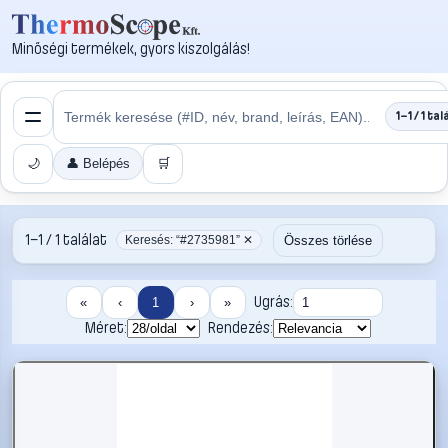
Minőségi termékek, gyors kiszolgálás!
1–1 / 1 tal
🌙
👤 Belépés
🛒
1–1 / 1 találat
Összes törlése
Keresés: “#2735981” ✕
Ugrás:
«
‹
1
›
»
Méret:
Rendezés: