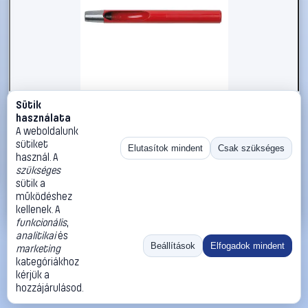
Sütik
#2735986
használata
Kerek lyukasztó, 8 mm KS Tools 129.2308 (Ø x H) 8 mm x
A weboldalunk
120 mm
sütiket
Elutasítok mindent
Csak szükséges
használ. A
KS Tools
Feszítővas, pajszer, kézi lyukasztó
szükséges
2 390 Ft
sütik a
működéshez
Kosárba
Azonnali vásárlás
kellenek. A
funkcionális
,
analitikai
és
Ugrás:
«
‹
1
›
»
Beállítások
Elfogadok mindent
marketing
Méret:
Rendezés:
kategóriákhoz
kérjük a
©
2026
ÁSZF
Adatvédelem
Impresszum
Kapcsolat
hozzájárulásod.
ThermoScope
Cégbemutató
Sütibeállítások