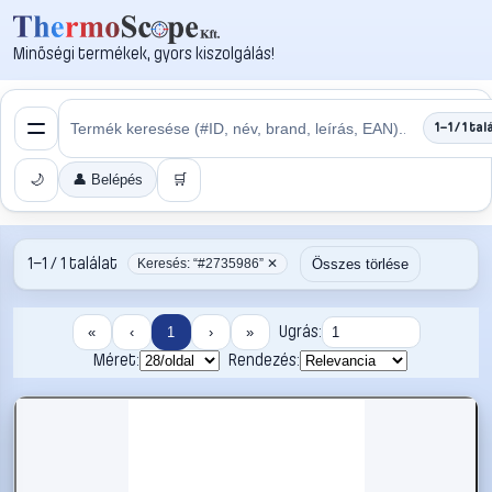
Minőségi termékek, gyors kiszolgálás!
1–1 / 1 tal
🌙
👤 Belépés
🛒
1–1 / 1 találat
Összes törlése
Keresés: “#2735986” ✕
Ugrás:
«
‹
1
›
»
Méret:
Rendezés: