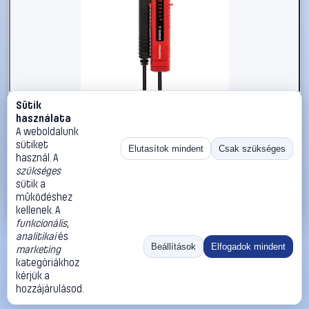
Sütik
#1426781
használata
Kétpólusú feszültségvizsgáló LED-es kijelzéssel 12 V -
A weboldalunk
690 V AC/DC Benning PROFIPOL+
sütiket
Elutasítok mindent
Csak szükséges
használ. A
Benning
Feszültségvizsgáló
szükséges
23 990 Ft
sütik a
működéshez
Kosárba
Azonnali vásárlás
kellenek. A
funkcionális
,
analitikai
és
Ugrás:
«
‹
1
›
»
Beállítások
Elfogadok mindent
marketing
Méret:
Rendezés:
kategóriákhoz
kérjük a
©
2026
ÁSZF
Adatvédelem
Impresszum
Kapcsolat
hozzájárulásod.
ThermoScope
Cégbemutató
Sütibeállítások