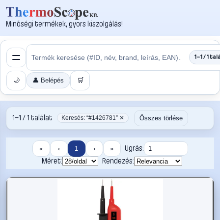
Minőségi termékek, gyors kiszolgálás!
1–1 / 1 tal
🌙
👤 Belépés
🛒
1–1 / 1 találat
Összes törlése
Keresés: “#1426781” ✕
Ugrás:
«
‹
1
›
»
Méret:
Rendezés: