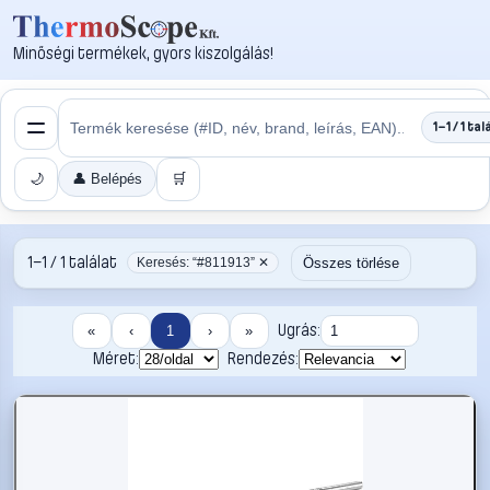
Minőségi termékek, gyors kiszolgálás!
1–1 / 1 tal
🌙
👤 Belépés
🛒
1–1 / 1 találat
Összes törlése
Keresés: “#811913” ✕
Ugrás:
«
‹
1
›
»
Méret:
Rendezés: