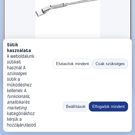
Sütik
#811913
használata
Kiforrasztó pákahegy pár, 422 FD1
A weboldalunk
sütiket
Ersa
Pákahegy, ónszippantó hegy
Elutasítok mindent
Csak szükséges
használ. A
24 990 Ft
szükséges
sütik a
Kosárba
Azonnali vásárlás
működéshez
kellenek. A
funkcionális
,
Ugrás:
«
‹
1
›
»
analitikai
és
Méret:
Rendezés:
Beállítások
Elfogadok mindent
marketing
kategóriákhoz
©
2026
ÁSZF
Adatvédelem
Impresszum
Kapcsolat
kérjük a
ThermoScope
Cégbemutató
Sütibeállítások
hozzájárulásod.